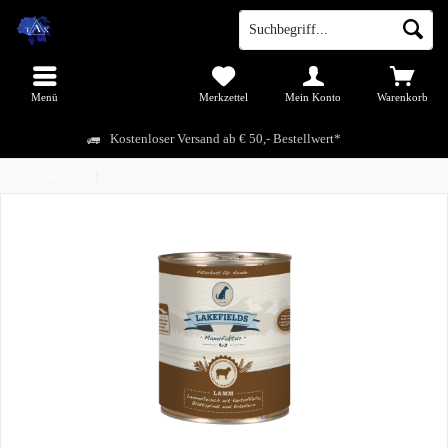
Menü
Merkzettel
Mein Konto
Warenkorb
Kostenloser Versand ab € 50,- Bestellwert*
Übersicht
Futter