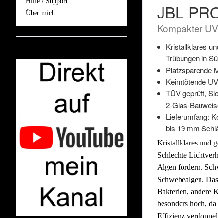
Hilfe / Support
JBL PR
Über mich
Kompakter UV
Kristallklares 
Trübungen in S
Platzsparende M
Keimtötende UV-
TÜV geprüft, Si
2-Glas-Bauweis
Lieferumfang: K
bis 19 mm Schlä
Kristallklares und
Schlechte Lichtver
Algen fördern. Sch
Schwebealgen. Das 
Bakterien, andere 
besonders hoch, da 
Effizienz verdoppel