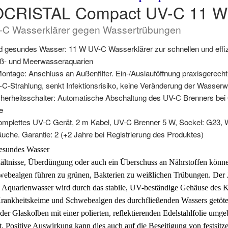
OCRISTAL Compact UV-C 11 W
-C Wasserklärer gegen Wassertrübungen
und gesundes Wasser: 11 W UV-C Wasserklärer zur schnellen und effiz
üß- und Meerwasseraquarien
ontage: Anschluss an Außenfilter. Ein-/Auslauföffnung praxisgerech
C-Strahlung, senkt Infektionsrisiko, keine Veränderung der Wasserwe
cherheitsschalter: Automatische Abschaltung des UV-C Brenners bei
e
omplettes UV-C Gerät, 2 m Kabel, UV-C Brenner 5 W, Sockel: G23, W
uche. Garantie: 2 (+2 Jahre bei Registrierung des Produktes)
 gesundes Wasser
hältnisse, Überdüngung oder auch ein Überschuss an Nährstoffen kön
webealgen führen zu grünen, Bakterien zu weißlichen Trübungen. Der 
Aquarienwasser wird durch das stabile, UV-beständige Gehäuse des Kl
Krankheitskeime und Schwebealgen des durchfließenden Wassers getöte
der Glaskolben mit einer polierten, reflektierenden Edelstahlfolie umge
t. Positive Auswirkung kann dies auch auf die Beseitigung von festsi