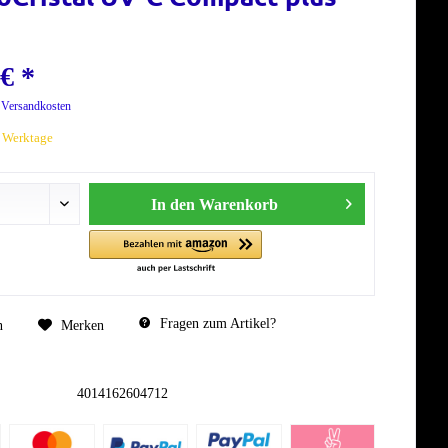
€ *
. Versandkosten
7 Werktage
In den
Warenkorb
Fragen zum Artikel?
n
Merken
4014162604712