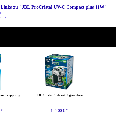
 Links zu "JBL ProCristal UV-C Compact plus 11W"
l?
on JBL
nellkupplung
JBL CristalProfi e702 greenline
 *
145,00 € *