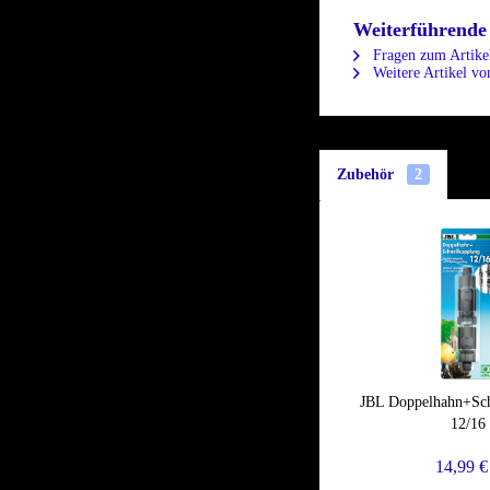
Weiterführende
Fragen zum Artike
Weitere Artikel v
Zubehör
2
JBL Doppelhahn+Sch
12/16
14,99 €