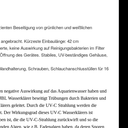
ienten Beseitigung von grünlichen und weißlichen
t angebracht. Kürzeste Einbaulänge: 42 cm
rte, keine Auswirkung auf Reinigungsbakterien im Filter
 Öffnung des Gerätes. Stabiles, UV-beständiges Gehäuse,
andhalterung, Schrauben, Schlauchanschlusstüllen für 16
nen negative Auswirkung auf das Aquarienwasser haben und
JBL Wasserklärer beseitigt Trübungen durch Bakterien und
ärers geleitet. Durch die UV-C Strahlung werden die
t. Der Wirkungsgrad dieses UV-C Wasserklärers ist
ben ist, die die UV-C-Strahlung zurückwirft und so die
tzenden Algen, wie z.B. Fadenalgen haben, da deren Sporen