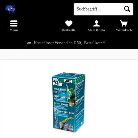
Menü
Merkzettel
Mein Konto
Warenkorb
Kostenloser Versand ab € 50,- Bestellwert*
Übersicht
Zubehör