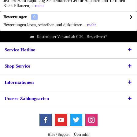
JBL ProHaru Rapid 20g Schnellkleber Gel für Aquarien und Terrarien
Klebt Pflanzen,...
mehr
Bewertungen
0
Bewertungen lesen, schreiben und diskutieren...
mehr
Kostenloser Versand ab € 50,- Bestellwert*
Service Hotline
Shop Service
Informationen
Unsere Zahlungsarten
Hilfe / Support
Über mich