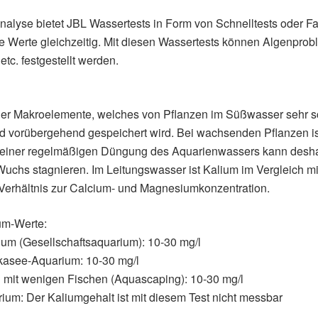
nalyse bietet JBL Wassertests in Form von Schnelltests oder F
 Werte gleichzeitig. Mit diesen Wassertests können Algenproblem
tc. festgestellt werden.
 der Makroelemente, welches von Pflanzen im Süßwasser sehr sc
vorübergehend gespeichert wird. Bei wachsenden Pflanzen ist
 einer regelmäßigen Düngung des Aquarienwassers kann desha
uchs stagnieren. Im Leitungswasser ist Kalium im Vergleich mi
Verhältnis zur Calcium- und Magnesiumkonzentration.
um-Werte:
m (Gesellschaftsaquarium): 10-30 mg/l
kasee-Aquarium: 10-30 mg/l
 mit wenigen Fischen (Aquascaping): 10-30 mg/l
um: Der Kaliumgehalt ist mit diesem Test nicht messbar