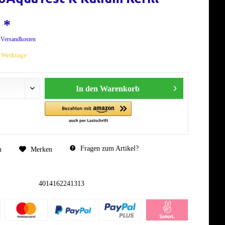
 *
. Versandkosten
7 Werktage
In den
Warenkorb
Fragen zum Artikel?
n
Merken
4014162241313