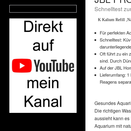
Schnelltest z
K Kalium Refill ,Nac
Für perfekten A
Schnelltest: Kü
darunterliegende
Oft führt zu ei
sind. Durch Dün
Auf der JBL Hom
Lieferumfang: 1 
Reagens separat 
Gesundes Aquari
Die richtigen Wa
aussieht kann es 
Aquarium mit nat