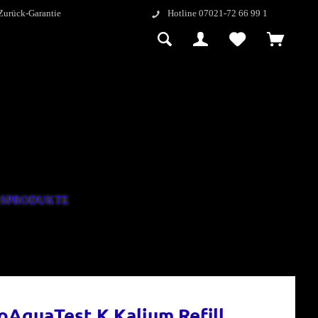
Zurück-Garantie
Hotline 07021-72 66 99 1
GSPRODUKTE
oAquaTest K Kalium Refill