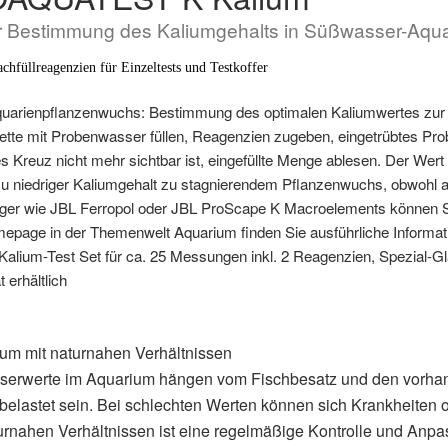
ur Bestimmung des Kaliumgehalts in Süßwasser-Aqu
hfüllreagenzien für Einzeltests und Testkoffer
quarienpflanzenwuchs: Bestimmung des optimalen Kaliumwertes zur
vette mit Probenwasser füllen, Reagenzien zugeben, eingetrübtes Pro
s Kreuz nicht mehr sichtbar ist, eingefüllte Menge ablesen. Der Wert
n zu niedriger Kaliumgehalt zu stagnierendem Pflanzenwuchs, obwohl 
ger wie JBL Ferropol oder JBL ProScape K Macroelements können S
epage in der Themenwelt Aquarium finden Sie ausführliche Inform
Kalium-Test Set für ca. 25 Messungen inkl. 2 Reagenzien, Spezial-Glas
erhältlich
um mit naturnahen Verhältnissen
sserwerte im Aquarium hängen vom Fischbesatz und den vorha
belastet sein. Bei schlechten Werten können sich Krankheiten 
urnahen Verhältnissen ist eine regelmäßige Kontrolle und Anp