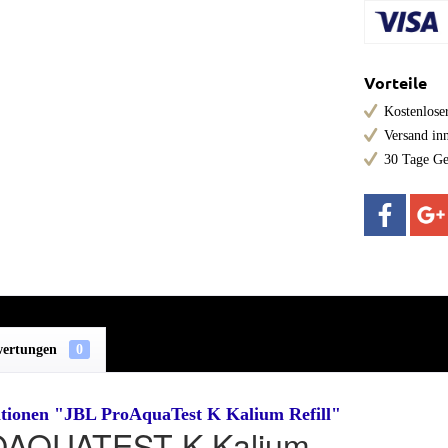
Vorteile
Kostenloser
Versand in
30 Tage Ge
wertungen
0
tionen "JBL ProAquaTest K Kalium Refill"
OAQUATEST K Kalium