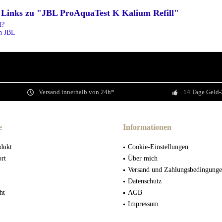
 Links zu "JBL ProAquaTest K Kalium Refill"
l?
on JBL
Versand innerhalb von 24h*
14 Tage Geld-
e
Informationen
dukt
Cookie-Einstellungen
ort
Über mich
Versand und Zahlungsbedingung
Datenschutz
ht
AGB
Impressum