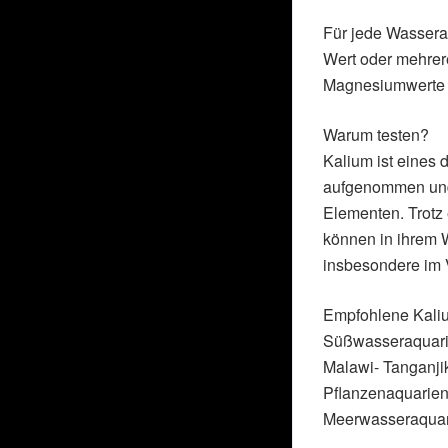
Für jede Wassera
Wert oder mehrere
Magnesiumwerte e
Warum testen?
Kalium ist eines
aufgenommen und 
Elementen. Trotz
können in ihrem W
insbesondere im 
Empfohlene Kali
Süßwasseraquariu
Malawi- Tanganji
Pflanzenaquarien
Meerwasseraquari