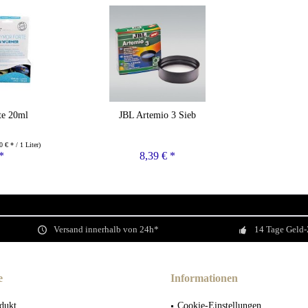
te 20ml
JBL Artemio 3 Sieb
0 € * / 1 Liter)
*
8,39 € *
Versand innerhalb von 24h*
14 Tage Geld-
e
Informationen
dukt
Cookie-Einstellungen