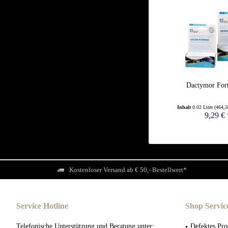
Dactymor For
Inhalt
0.02 Liter
(464,5
9,29 € 
Kostenloser Versand ab € 50,- Bestellwert*
Service Hotline
Shop Servic
Telefonische Unterstützung und Beratung unter:
Defektes Pro