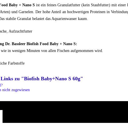
 Food
Baby + Nano S
ist ein feines Granulatfutter (kein Staubfutter) mit eine
-Arten) und Garnelen. Der hohe Anteil an hochwertigen Proteinen in Verbindung
s stabile Granulat belastet das Aquarienwasser kaum.
ische, Aufzuchtfutter
g Dr. Bassleer Biofish Food Baby + Nano S:
el wie in wenigen Minuten von allen Fischen aufgenommen wird.
liche Farbstoffe
 Links zu "Biofish Baby+Nano S 60g"
l?
n nicht zugewiesen