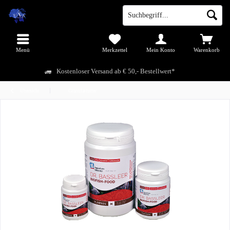
Menü
Merkzettel
Mein Konto
Warenkorb
Kostenloser Versand ab € 50,- Bestellwert*
Übersicht
Granulatfutter