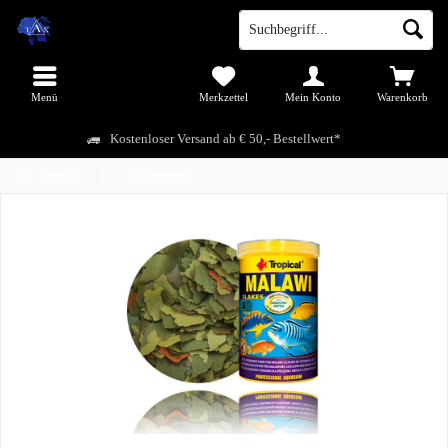
Menü
Merkzettel
Mein Konto
Warenkorb
Kostenloser Versand ab € 50,- Bestellwert*
Übersicht
Flockenfutter