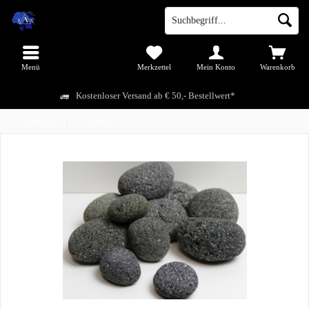
Menü
Merkzettel
Mein Konto
Warenkorb
Kostenloser Versand ab € 50,- Bestellwert*
Übersicht
Steine