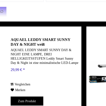
von
29,99 €
bis
79,99 €
AQUAEL LEDDY SMART SUNNY
DAY & NIGHT weiß
AQUAEL LEDDY SMART SUNNY DAY &
NIGHT EINE LAMPE, DREI
HELLIGKEITSSTUFEN Leddy Smart Sunny
Day & Night ist eine minimalistische LED-Lampe
für kleine Aquarienbecken. Jetzt ist LED-Lampe
29,99 € *
zusätzlich mit einer neuen Funktion Day &
Night...
Vergleichen
Merken
Zum Produkt