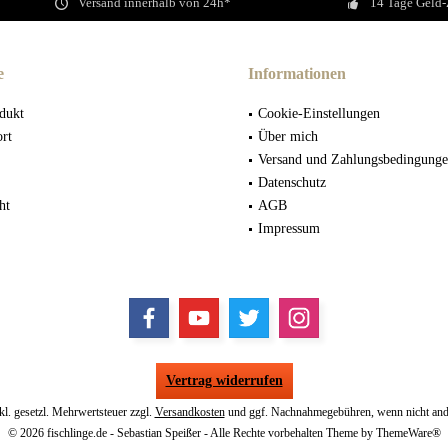
Versand innerhalb von 24h*
14 Tage Geld-
e
Informationen
dukt
Cookie-Einstellungen
ort
Über mich
Versand und Zahlungsbedingung
Datenschutz
ht
AGB
Impressum
Vertrag widerrufen
nkl. gesetzl. Mehrwertsteuer zzgl.
Versandkosten
und ggf. Nachnahmegebühren, wenn nicht and
© 2026 fischlinge.de - Sebastian Speißer - Alle Rechte vorbehalten Theme by
ThemeWare®