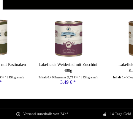
 mit Pastinaken
Lakefields Weiderind mit Zucchini
Lakefiel
400g
Ka
 € * / 1 Kilogramm)
Inhalt
0.4 Kilogramm
(8,73 € * / 1 Kilogramm)
Inhalt
0.4 Kil
*
3,49 € *
Versand innerhalb von 24h*
14 Tage Geld-