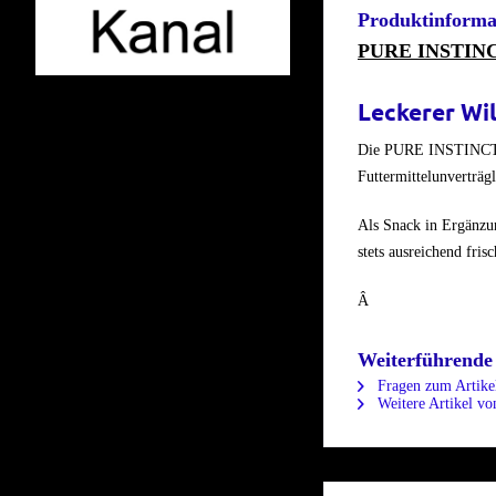
Produktinform
PURE INSTINCT
Leckerer Wi
Die PURE INSTINCT Hi
Futtermittelunverträg
Als Snack in Ergänzun
stets ausreichend fri
Â
Weiterführende
Fragen zum Artike
Weitere Artikel vo