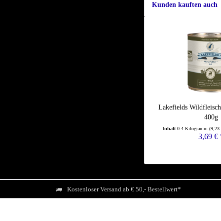
Kunden kauften auch
Lakefields Wildfleisch
400g
Inhalt
0.4 Kilogramm
(9,23
3,69 € 
Kostenloser Versand ab € 50,- Bestellwert*