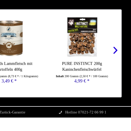
ds Lammfleisch mit
PURE INSTINCT 200g
MAJ
rtoffeln 400g
Kaninchenfleischwürfel
ogramm
(8,73 € * / 1 Kilogramm)
Inhalt
200 Gramm
(2,50 € * / 100 Gramm)
Inha
3,49 € *
4,99 € *
Zurück-Garantie
Hotline 07021-72 66 99 1