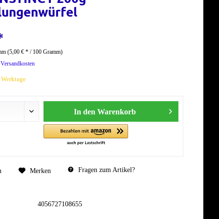
lungenwürfel
*
m (5,00 € * / 100 Gramm)
. Versandkosten
7 Werktage
In den
Warenkorb
Fragen zum Artikel?
n
Merken
4056727108655