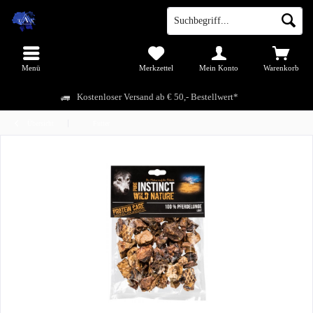
Menü
Merkzettel
Mein Konto
Warenkorb
Kostenloser Versand ab € 50,- Bestellwert*
Übersicht
Futter