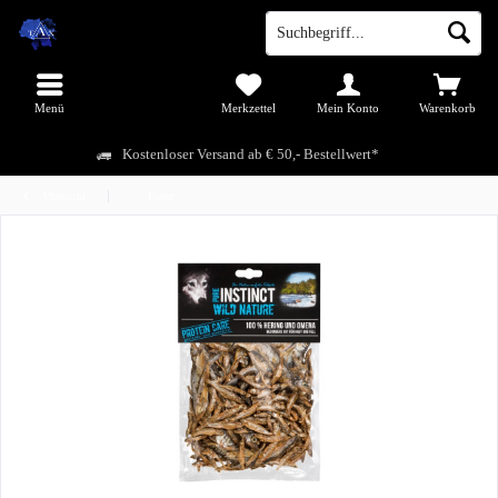
Menü
Merkzettel
Mein Konto
Warenkorb
Kostenloser Versand ab € 50,- Bestellwert*
Übersicht
Futter